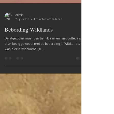
Admin
25 jul 2018
1 minuten om te lezen
Bebording Wildlands
De afgelopen maanden ben ik samen met collega’s
druk bezig geweest met de bebording in Wildlands. Ik
was hierin voornamelijk...