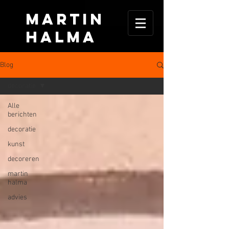
MARTIN
HALma
Blog
decoratie
Alle
berichten
decoratie
kunst
decoreren
martin
halma
advies