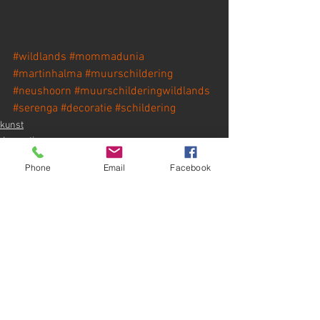
#wildlands
#mommadunia
#martinhalma
#muurschildering
#neushoorn
#muurschilderingwildlands
#serenga
#decoratie
#schildering
kunst
decoratie
martin halma
Phone
Email
Facebook
Alles weergeven
Recente blogposts