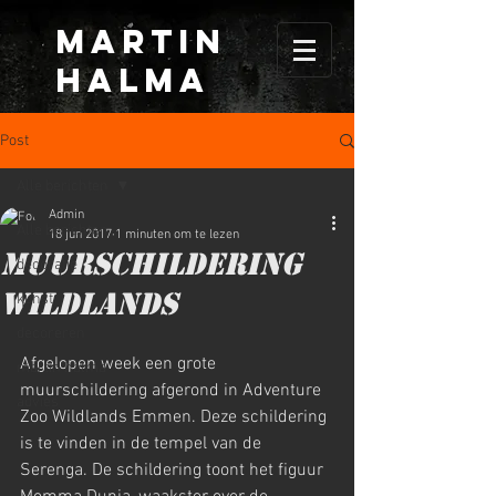
MARTIN
HALma
Post
Alle berichten
Admin
Alle berichten
18 jun 2017
1 minuten om te lezen
Muurschildering
decoratie
Wildlands
kunst
decoreren
Afgelopen week een grote 
martin halma
muurschildering afgerond in Adventure 
advies
Zoo Wildlands Emmen. Deze schildering 
is te vinden in de tempel van de 
Serenga. De schildering toont het figuur 