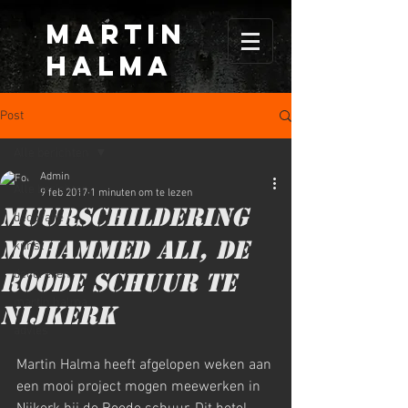
MARTIN
HALma
Post
Alle berichten
Admin
Alle berichten
9 feb 2017
1 minuten om te lezen
Muurschildering
decoratie
Mohammed Ali, de
kunst
decoreren
Roode Schuur te
martin halma
Nijkerk
advies
Martin Halma heeft afgelopen weken aan 
een mooi project mogen meewerken in 