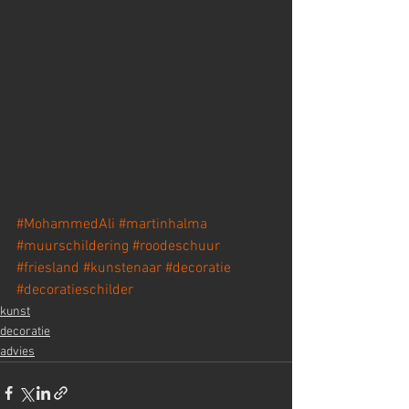
#MohammedAli
#martinhalma
#muurschildering
#roodeschuur
#friesland
#kunstenaar
#decoratie
#decoratieschilder
kunst
decoratie
advies